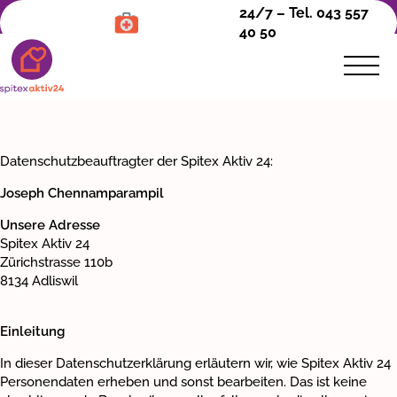
24/7 – Tel. 043 557
40 50
Datenschutzbeauftragter der Spitex Aktiv 24:
Pflege &
Joseph Chennamparampil
Betreuung
Unsere Adresse
Angehörigenpflege
Spitex Aktiv 24
Zürichstrasse 110b
8134 Adliswil
Psychiatrische Spitex
Über uns
Einleitung
In dieser Datenschutzerklärung erläutern wir, wie Spitex Aktiv 24
Kontakt
Personendaten erheben und sonst bearbeiten. Das ist keine