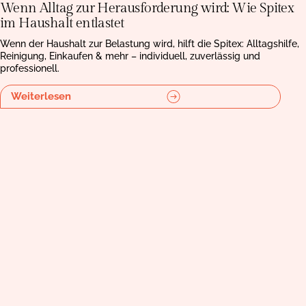
Wenn Alltag zur Herausforderung wird: Wie Spitex
im Haushalt entlastet
Wenn der Haushalt zur Belastung wird, hilft die Spitex: Alltagshilfe,
Reinigung, Einkaufen & mehr – individuell, zuverlässig und
professionell.
Weiterlesen
Pflegende Angehörige leisten Enormes – dieser Beitrag zeigt, wie
Entlastung durch Spitex aussehen kann und warum sie so wichtig
ist.
Weiterlesen